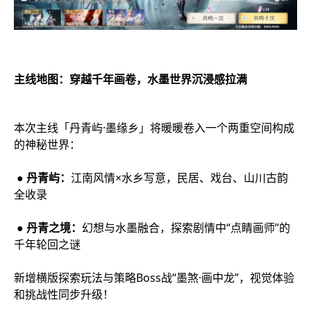
主线地图：穿越千年画卷，水墨世界沉浸感拉满
本次主线「丹青屿·墨缘乡」将暖暖卷入一个两重空间构成
的神秘世界：
● 丹青屿：
江南风情×水乡写意，民居、戏台、山川古韵
全收录
● 丹青之境：
幻想与水墨融合，探索剧情中“点睛画师”的
千年轮回之谜
新增横版探索玩法与策略Boss战“墨煞·画中龙”，视觉体验
和挑战性同步升级！