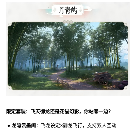
限定套装：飞天御龙还是花猫幻影，你站哪一边？
● 龙隐云墨间：
飞龙设定×御龙飞行，支持双人互动