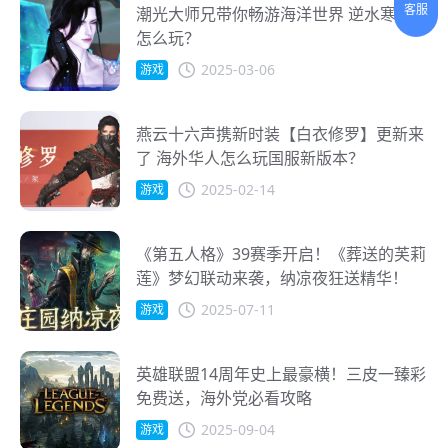
客服
潮光大师兄带你畅游海洋世界 逆水寒海外
怎么玩？
2025-03-06
游戏
燕云十六声携新时装【白衣修罗】更新来
了 海外华人怎么玩国服新版本？
2025-02-14
游戏
《第五人格》39赛季开启！《葬送的芙莉
莲》梦幻联动来袭，纳凉夜狂送精华！
2025-07-11
游戏
英雄联盟14周年史上最豪横！三皮一臻彩
免费送，海外党必看攻略
2025-09-04
游戏