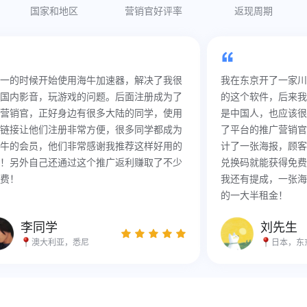
国家和地区
营销官好评率
返现周期
一的时候开始使用海牛加速器，解决了我很
我在东京开了一家川
国内影音，玩游戏的问题。后面注册成为了
的这个软件，后来我
营销官，正好身边有很多大陆的同学，使用
是中国人，也应该很
链接让他们注册非常方便，很多同学都成为
了平台的推广营销官
牛的会员，他们非常感谢我推荐这样好用的
计了一张海报，顾客
！另外自己还通过这个推广返利赚取了不少
兑换码就能获得免费
费！
我还有提成，一张海
的一大半租金！
李同学
刘先生
澳大利亚，悉尼
日本，东京