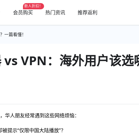
新人折扣！
会员购买
热门资讯
推荐返利
个？一篇看懂！
 vs VPN：海外用户该
，华人朋友经常遇到这些网络烦恼：
却被提示“仅限中国大陆播放”？