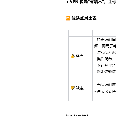
● VPN 像是“穿墙术”
，让你
🆚 优缺点对比表