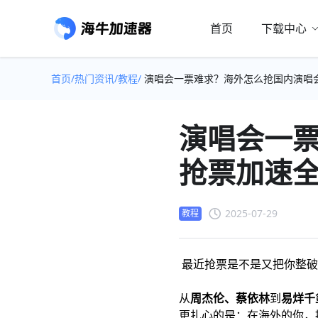
首页
下载中心
首页/
热门资讯/
教程/
演唱会一票难求？海外怎么抢国内演唱
演唱会一
抢票加速
2025-07-29
教程
最近抢票是不是又把你整破
从
周杰伦、蔡依林
到
易烊千
更扎心的是：在海外的你，