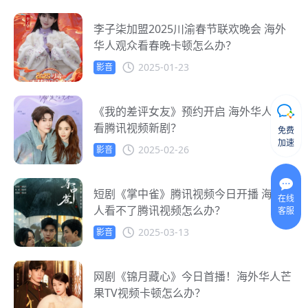
李子柒加盟2025川渝春节联欢晚会 海外
华人观众看春晚卡顿怎么办？
2025-01-23
影音
《我的差评女友》预约开启 海外华人如何
看腾讯视频新剧？
免费
加速
2025-02-26
影音
短剧《掌中雀》腾讯视频今日开播 海外华
在线
人看不了腾讯视频怎么办？
客服
2025-03-13
影音
网剧《锦月藏心》今日首播！海外华人芒
果TV视频卡顿怎么办？