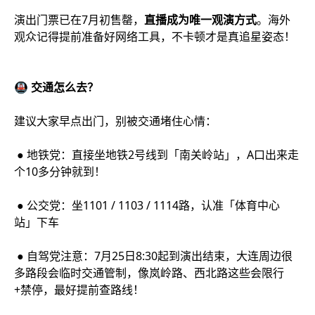
演出门票已在7月初售罄，
直播成为唯一观演方式
。海外
观众记得提前准备好网络工具，不卡顿才是真追星姿态！
🚇 交通怎么去？
建议大家早点出门，别被交通堵住心情：
● 地铁党：直接坐地铁2号线到「南关岭站」，A口出来走
个10多分钟就到！
● 公交党：坐1101 / 1103 / 1114路，认准「体育中心
站」下车
● 自驾党注意：7月25日8:30起到演出结束，大连周边很
多路段会临时交通管制，像岚岭路、西北路这些会限行
+禁停，最好提前查路线！