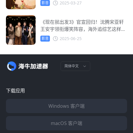
2025-03-27
影音
《现在就出发3》官宣回归！沈腾宋亚轩
王安宇领衔爆笑阵容，海外追综艺这样不
卡顿
2025-06-25
影音
简体中文
下载应用
Windows 客户端
macOS 客户端