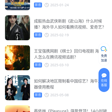
2025-01-24
影音
成毅热血武侠新剧《赴山海》什么时候
播？海外华人如何看腾讯视频、爱奇艺？
2025-02-19
影音
王宝强携网剧《棋士》回归电视剧 海外华
免费
人怎么在腾讯视频追剧？
加速
2025-03-10
影音
如何解决地区限制看中国综艺？海牛加速
在线
客服
器使用教程
2025-05-08
影音
蔡依林《Pleasure》强势登顶！14小时破