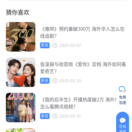
猜你喜欢
《难哄》预约量破300万 海外华人怎么在
线追剧？
2025-02-07
影音
张凌赫与徐若晗《爱你》定档 海外如何看
爱奇艺？
2025-02-20
影音
免费
《我的后半生》开播热度破2万 海外华人
加速
怎么看腾讯视频？
2025-03-31
影音
在线
客服