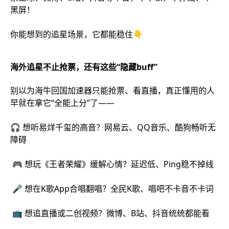
黑屏！
你能想到的追星场景，它都能稳住👇
海外追星不止抢票，还有这些“隐藏buff”
别以为海牛回国加速器只能抢票、看直播，真正懂用的人
早就在拿它“全能上分”了——
🎧 想听易烊千玺的高音？网易云、QQ音乐、酷狗畅听无
障碍
🎮 想玩《王者荣耀》缓解心情？延迟低、Ping稳不掉线
🎤 想在K歌App合唱翻唱？全民K歌、唱吧不卡音不卡词
📺 想追直播或二创视频？微博、B站、抖音统统都能看