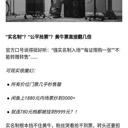
“实名制”？“公平抢票”？黄牛票直接翻几倍
官方口号说得挺好听：“强实名制入场”“每证限购一张”“不
能转赠转售”……
可现实很魔幻：
● 所有价位门票几乎秒售罄
● 闲鱼上1880元内场票炒到3000+
● 就连780元档都被挂到9999元？！
实名制根本挡不住黄牛，粉丝哭着抢不到票，转头还要担