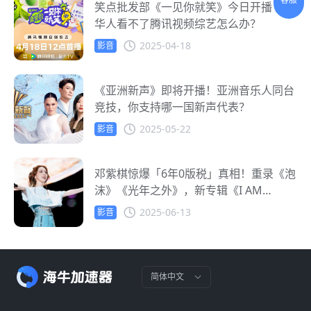
笑点批发部《一见你就笑》今日开播 海外
华人看不了腾讯视频综艺怎么办？
2025-04-18
影音
《亚洲新声》即将开播！亚洲音乐人同台
竞技，你支持哪一国新声代表？
2025-05-22
影音
邓紫棋惊爆「6年0版税」真相！重录《泡
沫》《光年之外》，新专辑《I AM
GLORIA》上线引爆热议
2025-06-13
影音
简体中文