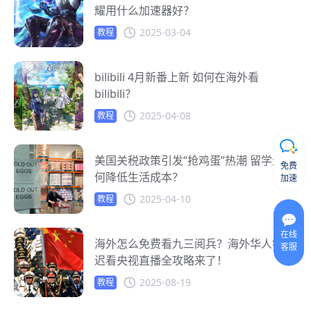
耀用什么加速器好？
2025-03-04
教程
bilibili 4月新番上新 如何在海外看
bilibili？
2025-04-08
教程
美国关税政策引发“抢鸡蛋”热潮 留学生如
免费
何降低生活成本？
加速
2025-04-10
教程
在线
海外怎么免费看九三阅兵？海外华人零延
客服
迟看央视直播全攻略来了！
2025-08-19
教程