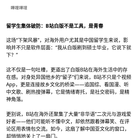
留学生集体破防：B站白版不是工具，是青春
这场“下架风暴”，对海外用户尤其是中国留学生来说，影
响并不只是软件层面：“我从白版刷到硕士毕业，它说下就
下？”
这不仅是一句吐槽，更道出了白版B站在海外生活中的存
在感。对身处异国他乡的“留子”们来说，B站不只是个视频
App，更是连接故乡文化的桥梁——追国综、看国漫、听
中文歌、刷热搜弹幕，它是情绪寄托，是社交密码，是精
神角落。
更别说，B站在海外还聚集了大量“非华语”二次元与游戏爱
好者——他们可能听不懂中文，却依然跟着弹幕笑、在评
论区用表情包交流。如今，这扇了解中国亚文化的窗口，
却悄悄地关上了一扇门。