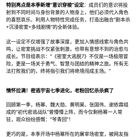
特别亮点是本季新增“意识穿梭”设定
：成员们的意识将投
射到不同时间与身份背景的人物身上，他们必须代入角色
的喜怒哀乐、利用人物特性完成任务，打造出融合“剧本杀
+沉浸密室+多线剧情”的全新体验。
这一设定不仅增强了故事深度，更加入情感线索与角色共
鸣，让密室挑战不仅紧张刺激，也带有意想不到的治愈与
成长。节目组表示：“《密室大逃脱7》不仅是一场极限冒
险，更是一场关于勇气、智慧与团结的精神之旅。所有无
法打败我们的，终将指引我们将绝境闯成主场。”
情怀拉满！密逃宇宙七季进化，老粉回忆杀杀疯了
回顾第一季，杨幂、魏大勋、黄明昊、张国伟、谢依霖组
成的“初代密逃战队”曾懵懵上阵，而今仅剩杨幂一人常
驻，观众纷纷感慨：“爷青回”！
更巧的是，本季开场中杨幂所在的屠宰场密室，被网友指