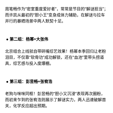
周笔畅作为“密室重度爱好者”，常常是节目的“解谜担当”；
而许凯从最初的“胆小王”变身成体力辅助，在解谜与拉车
并行的暴晒场景中两人默契十足。
● 第二组：杨幂+大张伟
北京组合上线就自带碎嘴综艺效果！杨幂本季回归让老粉
泪目，不仅靠“软骨功”成功解锁，还在“血池”里带头捞道
具，综艺感与投入度爆棚。
● 第三组：彭昱畅+张宥浩
老狗与咪咪同框！彭昱畅的“胆小又沉浸”表现再次圈粉，
而初来乍到的张宥浩则展示了解谜实力，两人迅速破解首
关，化学反应超出预期。