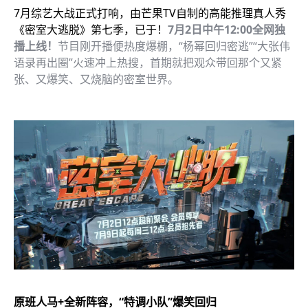
7月综艺大战正式打响，由芒果TV自制的高能推理真人秀
《密室大逃脱》第七季，已于！
7月2日中午12:00全网独
播上线！
节目刚开播便热度爆棚，“杨幂回归密逃”“大张伟
语录再出圈”火速冲上热搜，首期就把观众带回那个又紧
张、又爆笑、又烧脑的密室世界。
原班人马+全新阵容，“特调小队”爆笑回归