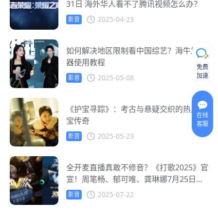
31日 海外华人看不了腾讯视频怎么办？
2025-04-23
影音
如何解决地区限制看中国综艺？海牛加速
器使用教程
免费
加速
2025-05-08
影音
《护宝寻踪》：考古与悬疑交织的热血护
在线
宝传奇
客服
2025-05-23
影音
全开麦直播真敢不修音？《打歌2025》官
宣！周笔畅、郁可唯、龚琳娜7月25日开
启真唱时代
2025-07-22
影音