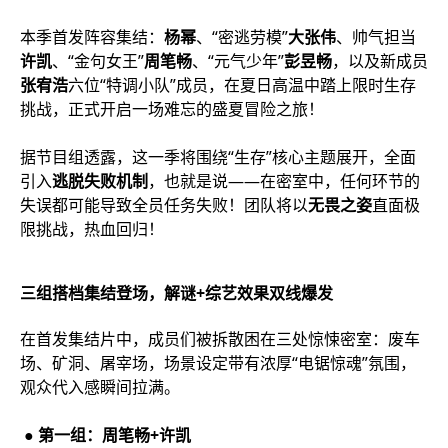
本季首发阵容集结：
杨幂
、“密逃劳模”
大张伟
、帅气担当
许凯
、“金句女王”
周笔畅
、“元气少年”
彭昱畅
，以及新成员
张宥浩
六位“特调小队”成员，在夏日高温中踏上限时生存
挑战，正式开启一场难忘的盛夏冒险之旅！
据节目组透露，这一季将围绕“生存”核心主题展开，全面
引入
逃脱失败机制
，也就是说——在密室中，任何环节的
失误都可能导致全员任务失败！团队将以
无畏之姿
直面极
限挑战，热血回归！
三组搭档集结登场，解谜+综艺效果双线爆发
在首发集结片中，成员们被拆散困在三处惊悚密室：废车
场、矿洞、屠宰场，场景设定带有浓厚“电锯惊魂”氛围，
观众代入感瞬间拉满。
● 第一组：周笔畅+许凯