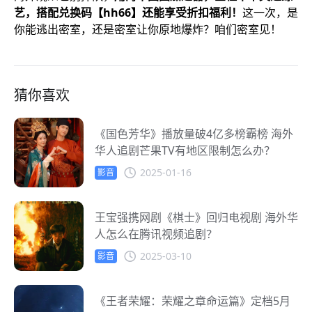
艺，搭配兑换码【hh66】还能享受折扣福利！
这一次，是
你能逃出密室，还是密室让你原地爆炸？咱们密室见！
猜你喜欢
《国色芳华》播放量破4亿多榜霸榜 海外
华人追剧芒果TV有地区限制怎么办？
2025-01-16
影音
王宝强携网剧《棋士》回归电视剧 海外华
人怎么在腾讯视频追剧？
2025-03-10
影音
《王者荣耀：荣耀之章命运篇》定档5月