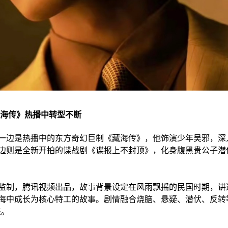
，《藏海传》热播中转型不断
一边是热播中的东方奇幻巨制《藏海传》，他饰演少年吴邪，深
边则是全新开拍的谍战剧《谍报上不封顶》，化身腹黑贵公子潜
监制，腾讯视频出品，故事背景设定在风雨飘摇的民国时期，讲
海中成长为核心特工的故事。剧情融合烧脑、悬疑、潜伏、反转
集。