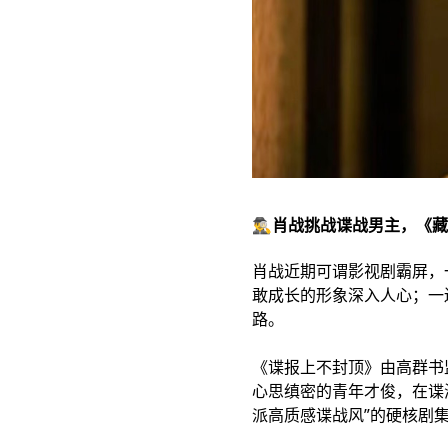
🕵️‍♂️肖战挑战谍战男主
肖战近期可谓影视剧霸屏，
敢成长的形象深入人心；一
路。
《谍报上不封顶》由高群书
心思缜密的青年才俊，在谍
派高质感谍战风”的硬核剧