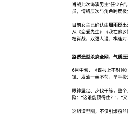
肖战此次饰演男主“任少白
员，情绪层次与角色跨度极
目前女主已确认由
周雨彤
出
从《恋爱先生》《我在他乡
档肖战，双强人设、棋逢对
路透造型杀疯全网，气质压
6月中旬，《谍报上不封顶
镜、发油一丝不苟，举手投
眼神坚定、步伐干练，整个
陷：“这谁能顶得住？”、“
这组造型图，不仅引爆粉丝