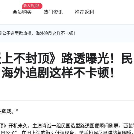
新人折扣！
会员购买
热门资讯
推荐返利
贵公子造型掀热搜，海外追剧这样不卡顿！
报上不封顶》路透曝光！民
，海外追剧这样不卡顿！
在飙戏。”
顶》开机未久，主演肖战一组民国造型路透图便瞬间刷屏。西装
国贵公子”，在旧上海的街头低调现身，举手投足尽显谍战氛围感