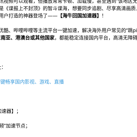
讯视频可以观看，但播放常常卡顿、加载慢，甚至遇到“该地区无
是《谍报上不封顶》的智斗谍海，想要同步追剧、尽享高清画质
用户打造的神器登场了——
【海牛回国加速器】
！
优酷、哔哩哔哩等主流平台一键加速，解决海外用户常见的“跳pi
东南亚、港澳台或其他国家
，都能稳定连接国内平台，高清无障
址：
人一键畅享国内影视、游戏、直播
加速器】；
视频”加速节点；