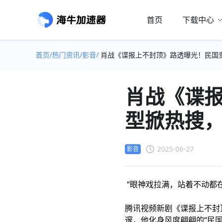
首页
下载中心
首页/
热门资讯/
影音/
肖战《谍报上不封顶》路透曝光！民国
肖战《谍
型掀热搜
2025-06-27
影音
“眼神戏拉满，站着不动都
腾讯视频新剧《谍报上不封
邃，他化身风度翩翩的“民