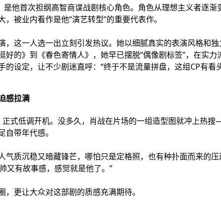
”，是他首次担纲高智商谍战剧核心角色。角色从理想主义者逐渐
大，被业内看作是他“演艺转型”的重要代表作。
演，这一人选一出立刻引发热议。她以细腻真实的表演风格和独
挺好的》到《春色寄情人》，她早已摆脱“偶像剧标签”，在实力
手的设定，让不少剧迷直呼：“终于不是流量拼盘，这组CP有看头
迫感拉满
》正式低调开机。没多久，肖战在片场的一组造型图就冲上热搜
足自带年代感。
人气质沉稳又暗藏锋芒，哪怕只是定格照，也有种扑面而来的压
又帅又有故事感，感觉就是他了。”
圈，更让大众对这部剧的质感充满期待。