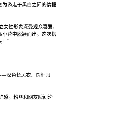
变为游走于黑白之间的情报
立女性形象深受观众喜爱，
派小花中脱颖而出。这次搭
！”
——深色长风衣、圆框眼
迫感。粉丝和网友瞬间沦