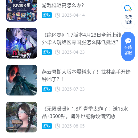
游戏延迟高怎么办？
2025-04-14
游戏
免费
加速
《绝区零》1.7版本4月23日全新上线 海
外华人玩绝区零国服怎么降低延迟？
在线
2025-04-23
游戏
客服
燕云暑期大版本爆料来了！武林高手开始
种地了？！
2025-07-23
游戏
《无限暖暖》1.8丹青季太炸了：送15水
晶+3500钻，海外也能稳领满奖励
2025-08-05
游戏