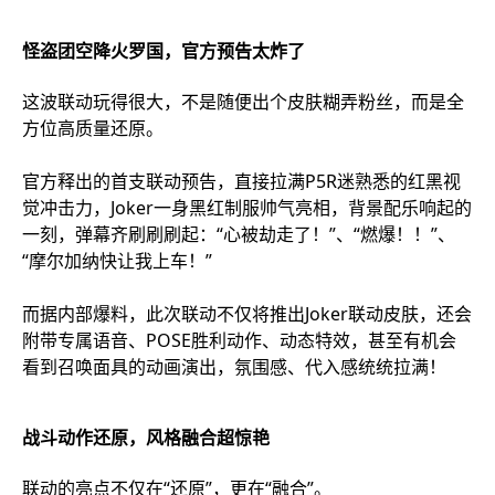
怪盗团空降火罗国，官方预告太炸了
这波联动玩得很大，不是随便出个皮肤糊弄粉丝，而是全
方位高质量还原。
官方释出的首支联动预告，直接拉满P5R迷熟悉的红黑视
觉冲击力，Joker一身黑红制服帅气亮相，背景配乐响起的
一刻，弹幕齐刷刷刷起：“心被劫走了！”、“燃爆！！”、
“摩尔加纳快让我上车！”
而据内部爆料，此次联动不仅将推出Joker联动皮肤，还会
附带专属语音、POSE胜利动作、动态特效，甚至有机会
看到召唤面具的动画演出，氛围感、代入感统统拉满！
战斗动作还原，风格融合超惊艳
联动的亮点不仅在“还原”，更在“融合”。