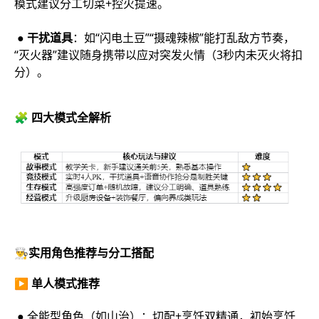
模式建议分工切菜+控火提速。
● 干扰道具
：如“闪电土豆”“摄魂辣椒”能打乱敌方节奏，
“灭火器”建议随身携带以应对突发火情（3秒内未灭火将扣
分）。
🧩 四大模式全解析
👨‍🍳实用角色推荐与分工搭配
▶ 单人模式推荐
● 全能型角色（如山治）：切配+烹饪双精通，初始烹饪