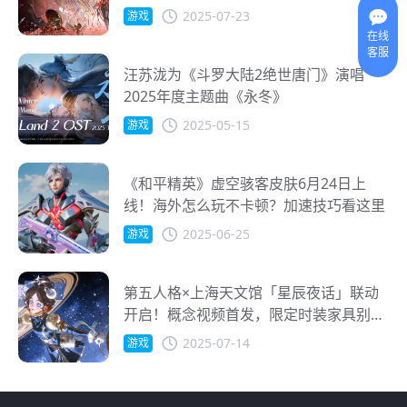
利拉满，海外玩家别掉队
2025-07-23
游戏
在线
客服
汪苏泷为《斗罗大陆2绝世唐门》演唱
2025年度主题曲《永冬》
2025-05-15
游戏
《和平精英》虚空骇客皮肤6月24日上
线！海外怎么玩不卡顿？加速技巧看这里
2025-06-25
游戏
第五人格×上海天文馆「星辰夜话」联动
开启！概念视频首发，限定时装家具别错
过！
2025-07-14
游戏