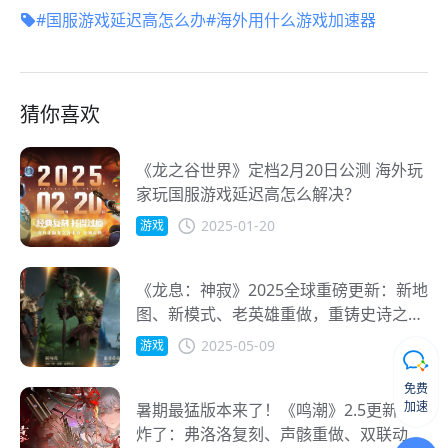
#国服游戏延迟高怎么办
#海外用什么游戏加速器
猜你喜欢
《龙之谷世界》定档2月20日公测 海外玩
家玩国服游戏延迟高怎么解决？
2025-01-20
游戏
《龙息：神寂》2025全球重磅更新：新地
图、新模式、老英雄重做，重铸史诗之
路！
2025-05-09
游戏
免费
加速
暑期最猛版本来了！《鸣潮》2.5更新太
炸了：弗洛洛复刻、声骸重做、双联动福