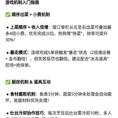
游戏机制入门指南
✅ 顺序出菜 + 小费机制
● 上菜顺序 = 收入倍增
：按订单栏从左至右出菜可叠加最
多4倍小费，优先完成沙拉、热狗等“快菜”，效率可提升
30%！
● 暴走模式：
连续完成5单将触发“暴走”状态（2倍速出餐
+ 金币翻倍），但失败惩罚也翻倍。建议配合“冰冻道具”
控场+抢快单。
✅ 厨房机制 & 道具互动
● 食材腐败机制
：鱼类3分钟、蔬菜5分钟未处理会自动腐
坏，易腐材料优先处理！
● 灶台冷却协作技巧
：每次烹饪后灶台需冷却10秒，多人