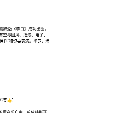
首魔改版《李白》成功出圈，
有望与国风、摇滚、电子、
神作”和惊喜表演。毕竟，爆
万赞👍）
本不懂音乐自由。单依纯撕开