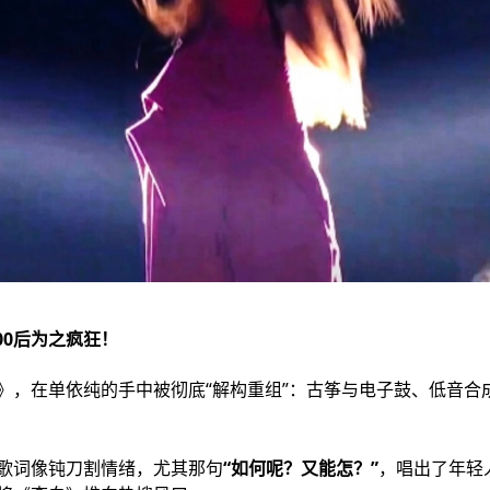
00后为之疯狂！
》，在单依纯的手中被彻底“解构重组”：古筝与电子鼓、低音合
歌词像钝刀割情绪，尤其那句
“如何呢？又能怎？”
，唱出了年轻