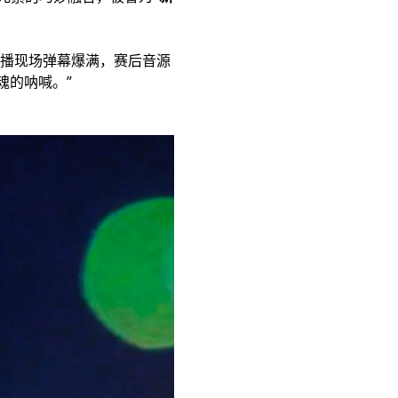
播现场弹幕爆满，赛后音源
魂的呐喊。”