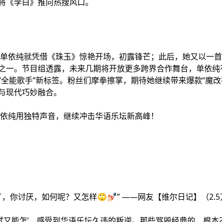
将《李白》推向热搜风口。
中，单依纯就凭借《珠玉》惊艳开场，初露锋芒；此后，她又以一
之一。节目组透露，未来几期将开放更多跨界合作舞台，单依纯
“全能歌手”新标签。粉丝们摩拳擦掌，期待她继续带来爆款“魔改
与现代巧妙融合。
证单依纯用独特声音，继续冲击华语乐坛新高峰！
，你讨厌，如何呢？又怎样🙄💅🏻” ——网友【维尔日记】（2.5
，试试又能怎’，感受到华语乐坛久违的叛逆。那些骂毁经典的，根