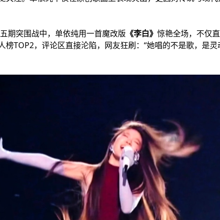
五期突围战中，单依纯用一首魔改版
《李白》
惊艳全场，不仅直
人榜TOP2，评论区直接沦陷，网友狂刷：“她唱的不是歌，是灵