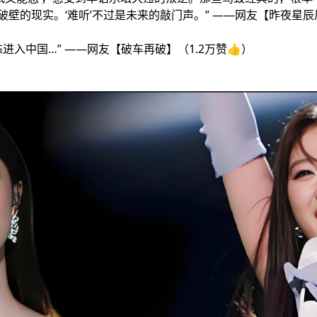
壁的现实。‘难听’不过是未来的敲门声。” ——网友【昨夜星辰风
进入中国…” ——网友【破车再破】（1.2万赞👍）