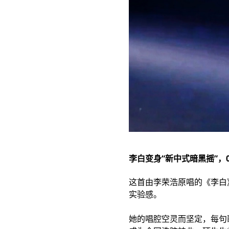
李白变身“新中式暗黑摇”，
这首由李荣浩原唱的《李白
实验感。
她的唱腔空灵而坚定，每句