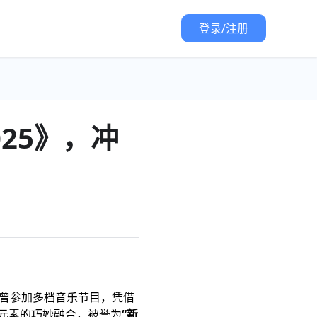
登录/注册
25》，冲
曾参加多档音乐节目，凭借
元素的巧妙融合，被誉为
“新