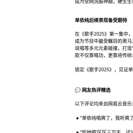
成为全网洗脑神曲，硬生生
单依纯后续表现备受期待
在《歌手2025》第一集
成为节目中最受瞩目的黑马
说唱等多元元素碰撞，打造
款不仅靠唱功，更靠将传统
锁定《歌手2025》，见
💬 网友热评精选
以下评论均来自网易云音乐:
● “单依纯唱爽了，我听爽了
● “听她唱‘区区三万天