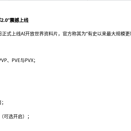
.0”震撼上线
日正式上线AI开放世界资料片，官方称其为“有史以来最大规模更新
VP、PVE与PVX；
；
倍；
能（可选开启）；