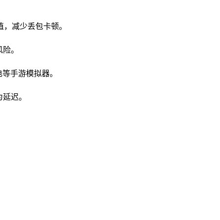
值，减少丢包卡顿。
风险。
雷电等手游模拟器。
为延迟。