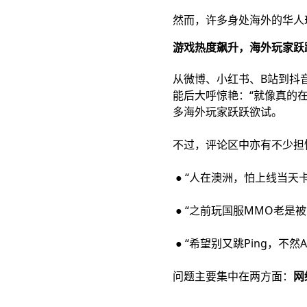
然而，许
多身处海外的华人
游戏热度飙升，海外玩家跃
从微博、小红书、B站到抖音，
能后大呼惊艳：“就像真的在
多海外玩家跃跃欲试。
不过，评论区中亦有不少担
● “人在澳洲，怕上线当天卡
● “之前玩国服MMO老是
● “希望别又跳Ping，不然
问题主要集中在两方面：
网