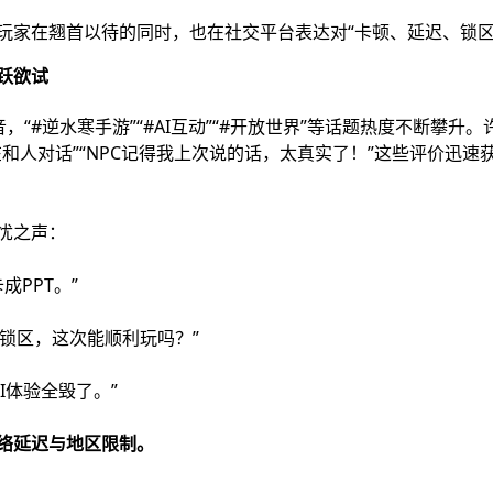
玩家在翘首以待的同时，也在社交平台表达对“卡顿、延迟、锁区
跃欲试
“#逆水寒手游”“#AI互动”“#开放世界”等话题热度不断攀升。许
和人对话”“NPC记得我上次说的话，太真实了！”这些评价迅
忧之声：
成PPT。”
被锁区，这次能顺利玩吗？”
AI体验全毁了。”
络延迟与地区限制。