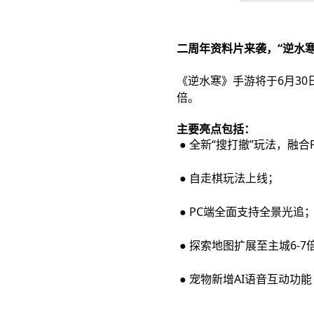
二周年资料片来袭，“逆水寒2
《逆水寒》手游将于6月30
倍。
主要亮点包括：
● 全新“搜打撤”玩法，融合P
● 自走棋玩法上线；
● PC端全面支持全景光追
● 探索地图扩展至主城6-7
● 宠物新增AI语音互动功