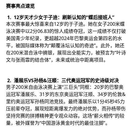
赛事亮点速览
1. 12岁天才少女于子迪：刷新认知的“蝶后接班人”
本次赛事最大惊喜来自12岁的于子迪。她在女子200米蝶
泳决赛中以2分06.83的惊人成绩夺冠，这一成绩不仅打破
美国青少年纪录，更超越2024年巴黎奥运会第四名的水
平，被国际媒体称为“颠覆泳坛认知的奇迹”。此外，她还
在200米混合泳中摘银，展现出全能实力，被预言为“叶诗
文与张雨霏的结合体”，未来或统治中距离项目。
2. 潘展乐VS孙杨&汪顺：三代奥运冠军的史诗级对决
男子200米自由泳决赛上演“三巨头”同框：20岁的巴黎奥
运冠军潘展乐、31岁的东京奥运冠军汪顺、34岁的伦敦&
里约奥运冠军孙杨同池竞技。最终潘展乐以1分45秒45力
压前辈夺冠，展现短距离爆发力的绝对优势，而孙杨带伤
坚持完赛的拼搏精神更令观众动容。这场“薪火相传”的较
量，被外媒誉为“中国游泳黄金时代的最佳注脚”。