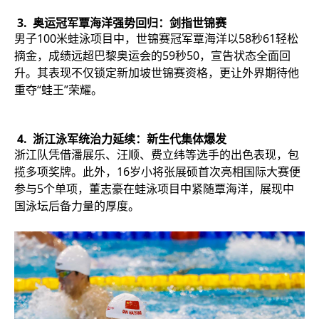
3. 奥运冠军覃海洋强势回归：剑指世锦赛
男子100米蛙泳项目中，世锦赛冠军覃海洋以58秒61轻松
摘金，成绩远超巴黎奥运会的59秒50，宣告状态全面回
升。其表现不仅锁定新加坡世锦赛资格，更让外界期待他
重夺“蛙王”荣耀。
4. 浙江泳军统治力延续：新生代集体爆发
浙江队凭借潘展乐、汪顺、费立纬等选手的出色表现，包
揽多项奖牌。此外，16岁小将张展硕首次亮相国际大赛便
参与5个单项，董志豪在蛙泳项目中紧随覃海洋，展现中
国泳坛后备力量的厚度。