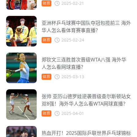
2025-02-21
体育
亚洲杯乒乓球赛中国队夺冠包揽前三 海外
华人怎么看体育赛事直播？
2025-02-24
体育
郑钦文三连胜首次晋级WTA八强 海外华
人怎么看网球直播？
2025-03-13
体育
张帅 亚历山德罗娃逆袭晋级查尔斯顿站女
双8强！海外华人怎么看WTA网球直播？
2025-04-01
体育
热血开打！2025国际乒联世界乒乓球锦标