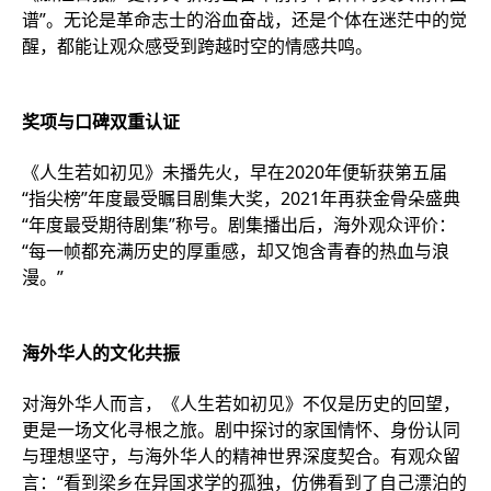
谱”。无论是革命志士的浴血奋战，还是个体在迷茫中的觉
醒，都能让观众感受到跨越时空的情感共鸣。
奖项与口碑双重认证
《人生若如初见》未播先火，早在2020年便斩获第五届
“指尖榜”年度最受瞩目剧集大奖，2021年再获金骨朵盛典
“年度最受期待剧集”称号。剧集播出后，海外观众评价：
“每一帧都充满历史的厚重感，却又饱含青春的热血与浪
漫。”
海外华人的文化共振
对海外华人而言，《人生若如初见》不仅是历史的回望，
更是一场文化寻根之旅。剧中探讨的家国情怀、身份认同
与理想坚守，与海外华人的精神世界深度契合。有观众留
言：“看到梁乡在异国求学的孤独，仿佛看到了自己漂泊的