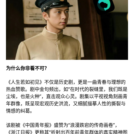
为什么你非看不可？
《人生若如初见》不仅是历史剧，更是一曲青春与理想的
热血赞歌。剧中金句频出，如“在时代的裂缝里，我们既是
尘埃，也是火种”，直击观众心灵。剧集以平视视角刻画青
年群像，既呈现宏观历史洪流，又细腻描摹人性的撕裂与
情感的纠葛。
该剧被《中国青年报》盛赞为“浪漫跌宕的传奇画卷”，
《浙江日报》更称其“折射出百年前青年群体的真实精神图