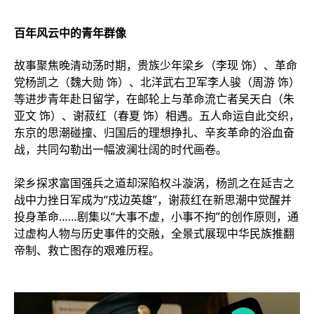
百年风云中的青年群像
故事聚焦晚清动荡时期，贵族少年梁乡（李现 饰）、革命
党杨凯之（魏大勋 饰）、北洋武右卫军李人骏（周游 饰）
等进步青年赴日留学，在邮轮上与革命流亡者吴天白（朱
亚文 饰）、谢菽红（春夏 饰）相遇。五人命运自此交织，
东京的思潮碰撞、归国后的理想挣扎、辛亥革命的浴血奋
战，共同勾勒出一幅波澜壮阔的时代画卷。
梁乡探求富国强兵之道却深陷权斗漩涡，杨凯之在延吉之
战中力挫日军成为“戍边英雄”，谢菽红在新思潮中觉醒并
投身革命……剧集以“大事不虚，小事不拘”的创作原则，通
过虚构人物与历史事件的交融，全景式展现中华民族推翻
帝制、救亡图存的艰难历程。