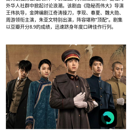
外华人社群中掀起讨论浪潮。该剧由《隐秘而伟大》导演
王伟执导，金牌编剧江奇涛操刀，李现、春夏、魏大勋、
周游领衔主演，朱亚文特别出演，阵容堪称“顶配”。剧集
以豆瓣开分8.9的成绩，迅速跻身年度口碑佳作行列。