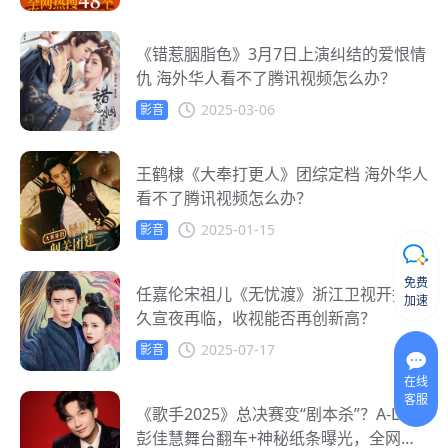
《错惹胭脂色》3月7日上演纠结的爱恨情
仇 海外华人看不了腾讯视频怎么办？
2025-03-06
影音
王鹤棣《大奉打更人》团综定档 海外华人
看不了腾讯视频怎么办？
2025-01-15
影音
免费
任嘉伦宋祖儿《无忧渡》浙江卫视开播！
加速
久宣夜再临，收视能否再创新高？
2025-07-17
影音
在线
客服
《歌手2025》总决赛变“剧本杀”？A-Lin
彭佳慧舞台翻车+神秘纸条曝光，全网炸