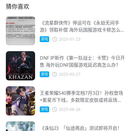
猜你喜欢
《流星群侠传》停运可在《永劫无间手
游》领取补偿 海外玩国服游戏卡顿怎么
办？
2025-01-23
游戏
DNF IP新作《第一狂战士：卡赞》今日开
售 海外玩DNF国服游戏延迟高怎么办？
2025-03-27
游戏
王者荣耀S40赛季定档7月3日！孙权登场
+紫星币下线，多款限定皮肤或将返场，
海外玩家如何不卡畅玩？
2025-06-26
游戏
《诛仙2》「仙途再启」测试即将开启！