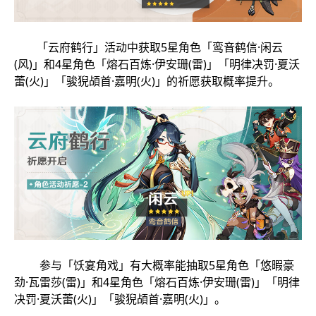
「云府鹤行」活动中获取5星角色「鸾音鹤信·闲云
(风)」和4星角色「熔石百炼·伊安珊(雷)」「明律决罚·夏沃
蕾(火)」「骏猊頕首·嘉明(火)」的祈愿获取概率提升。
参与「饫宴角戏」有大概率能抽取5星角色「悠暇豪
劲·瓦雷莎(雷)」和4星角色「熔石百炼·伊安珊(雷)」「明律
决罚·夏沃蕾(火)」「骏猊頕首·嘉明(火)」。