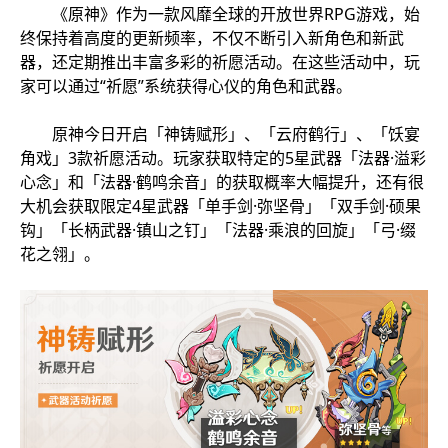
《原神》作为一款风靡全球的开放世界RPG游戏，始
终保持着高度的更新频率，不仅不断引入新角色和新武
器，还定期推出丰富多彩的祈愿活动。在这些活动中，玩
家可以通过“祈愿”系统获得心仪的角色和武器。
原神今日开启「神铸赋形」、「云府鹤行」、「饫宴
角戏」3款祈愿活动。玩家获取特定的5星武器「法器·溢彩
心念」和「法器·鹤鸣余音」的获取概率大幅提升，还有很
大机会获取限定4星武器「单手剑·弥坚骨」「双手剑·硕果
钩」「长柄武器·镇山之钉」「法器·乘浪的回旋」「弓·缀
花之翎」。