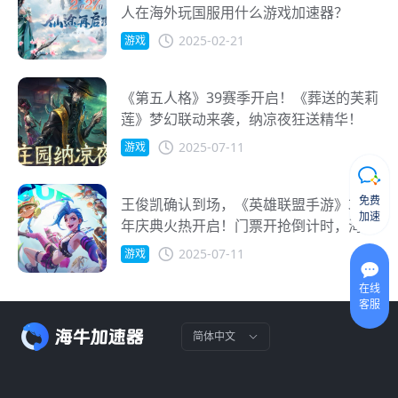
人在海外玩国服用什么游戏加速器？
2025-02-21
游戏
《第五人格》39赛季开启！《葬送的芙莉
莲》梦幻联动来袭，纳凉夜狂送精华！
2025-07-11
游戏
免费
王俊凯确认到场，《英雄联盟手游》3周
加速
年庆典火热开启！门票开抢倒计时，海外
玩家也能全程参与！
2025-07-11
游戏
在线
客服
简体中文