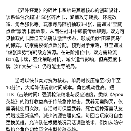
《界外狂潮》的碎片卡系统是其最核心的创新设计，
该系统包含超过150张碎片卡，涵盖攻守转换、环境改
造、角色强化等。玩家每局随机抽取3-4张，需通过“宝藏
点数”激活卡牌效果，从而在战斗中颠覆传统规则。双方可
见抽取的卡牌但无法确认激活状态，形成类似“田忌赛马”
的博弈。玩家需权衡点数分配，预判对手策略，甚至通过
“虚张声势”消耗敌方资源。在进阶排位中，双方需轮流
Ban选卡牌，强化策略对抗，减少运气影响，但高强度卡
牌（如“大头”卡）仍可能主导战局。
游戏以快节奏对抗为核心，单局时长压缩至2分半至
10分钟，大幅降低玩家时间成本。角色机动性高，短
TTK（击杀时间）强调枪法精准与反应速度，类似《Apex
英雄》的跑打收益高于传统急停射击。武器无需购买，仅
需消耗使用次数。存活时可保留武器，死亡后掉落需队友
捐赠或重新选择，减少资源管理负担。每回合玩家可自由
更换英雄，允许队伍根据战况灵活调整战术，例如从防守
型炮台角色切换至突击型位移英雄。