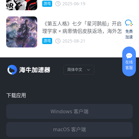
2025-06-19
游戏
《第五人格》七夕「星河鹊船」开启！心
理学家 × 病患情侣皮肤返场，海外怎么玩
免费
加速
不卡？
2025-08-21
游戏
在线
客服
简体中文
下载应用
Windows 客户端
macOS 客户端