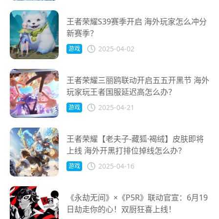
王者荣耀S39赛季开启 海外玩家怎么冲分
新赛季？
2025-04-02
游戏
王者荣耀三丽鸥联动开启五五开黑节 海外
玩家玩王者国服延迟高怎么办？
2025-04-21
游戏
王者荣耀【老夫子-藏狐·褐绒】皮肤即将
上线 海外开黑打排位掉线怎么办？
2025-04-16
游戏
《永劫无间》×《P5R》联动官宣：6月19
日劫走你的心！双厨狂喜上线！