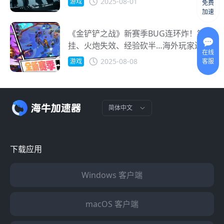
2025-08-01
游戏
免费
加速
《金铲铲之战》新赛季BUG连环炸！锁血
挂、火炮失效、经验砍半…海外玩家还卡
在线
到进不去？
2025-08-08
客服
游戏
简体中文
下载应用
Windows 客户端
macOS 客户端