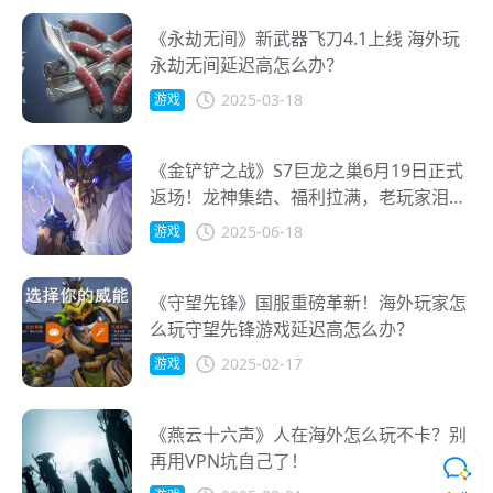
《永劫无间》新武器飞刀4.1上线 海外玩
永劫无间延迟高怎么办？
2025-03-18
游戏
《金铲铲之战》S7巨龙之巢6月19日正式
返场！龙神集结、福利拉满，老玩家泪目
了！
2025-06-18
游戏
《守望先锋》国服重磅革新！海外玩家怎
么玩守望先锋游戏延迟高怎么办？
2025-02-17
游戏
《燕云十六声》人在海外怎么玩不卡？别
再用VPN坑自己了！